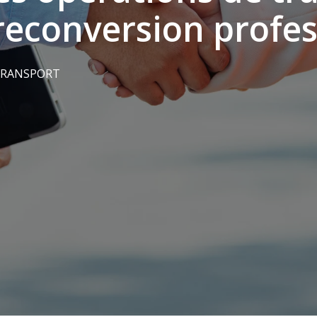
econversion profes
RANSPORT