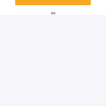
ou
Postuler avec Indeed
Partager l'offre d'emploi
Détails
LENS
,
Hauts-de-France
BTP