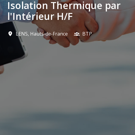
Isolation Thermique par
l'Intérieur H/F
LENS
,
Hauts-de-France
BTP