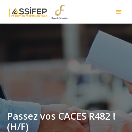
Skip
to
Homepage
content
Passez vos CACES R482 !
(H/F)