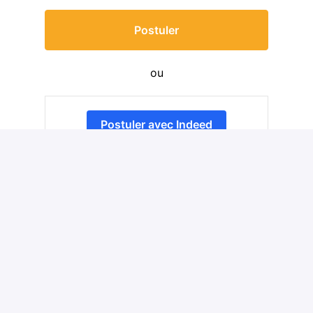
Postuler
ou
Postuler avec Indeed
Partager l'offre d'emploi
Détails
Lens
,
Hauts-de-France
BTP