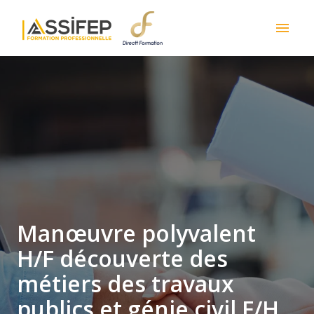
Skip
to
Homepage
content
Manœuvre polyvalent
H/F découverte des
métiers des travaux
publics et génie civil F/H