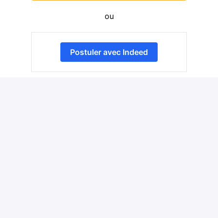
ou
Postuler avec Indeed
Partager l'offre d'emploi
Détails
Lens
,
Hauts-de-France
LOGISTIQUE