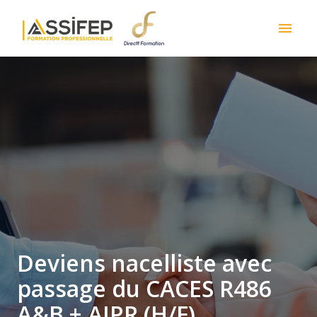
Skip
to
Homepage
content
Deviens nacelliste avec
passage du CACES R486
A&B + AIPR (H/F)