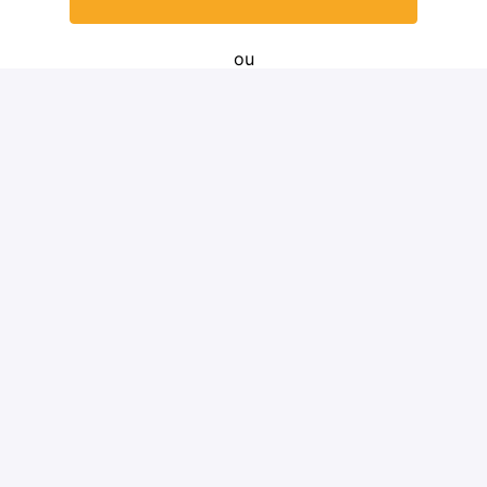
ou
Postuler avec Indeed
Partager l'offre d'emploi
Détails
LENS
,
Hauts-de-France
BTP