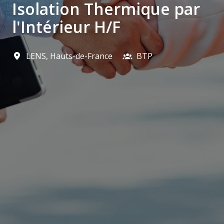
Isolation Thermique par
l'Intérieur H/F
LENS
,
Hauts-de-France
BTP